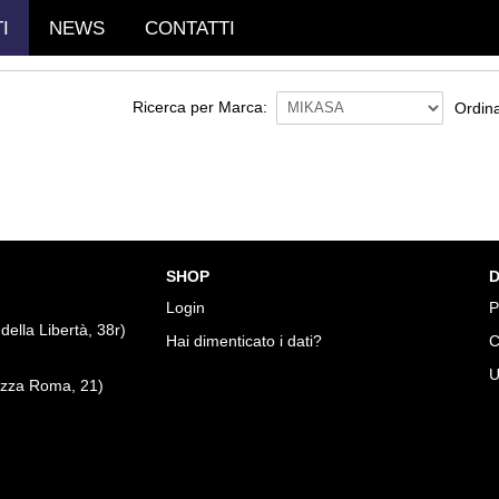
I
NEWS
CONTATTI
Ricerca per Marca:
Ordina
SHOP
D
Login
P
della Libertà, 38r)
Hai dimenticato i dati?
C
U
zza Roma, 21)