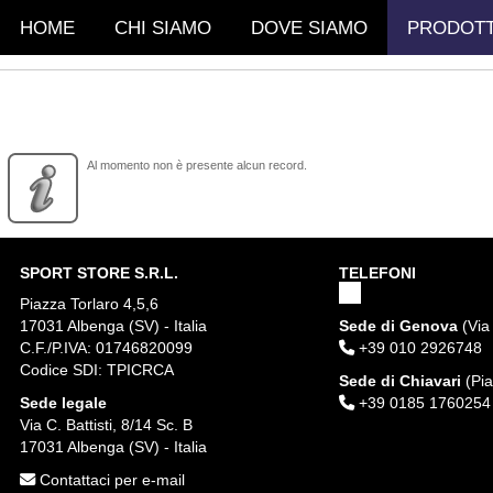
HOME
CHI SIAMO
DOVE SIAMO
PRODOTT
Al momento non è presente alcun record.
SPORT STORE S.R.L.
TELEFONI
Piazza Torlaro 4,5,6
17031 Albenga (SV) - Italia
Sede di Genova
(Via 
C.F./P.IVA: 01746820099
+39 010 2926748
Codice SDI: TPICRCA
Sede di Chiavari
(Pia
Sede legale
+39 0185 1760254
Via C. Battisti, 8/14 Sc. B
17031 Albenga (SV) - Italia
Contattaci per e-mail